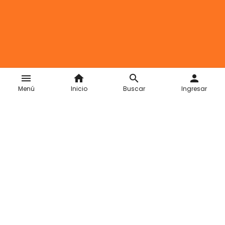
menu
home
search
person
Menú
Inicio
Buscar
Ingresar